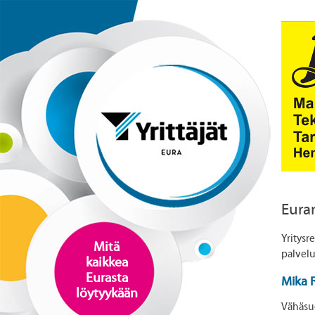
Euran
Yritysre
Mitä
palvelui
kaikkea
Eurasta
Mika 
löytyykään
Vähäsu