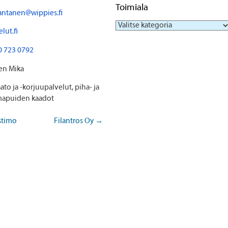
Toimiala
antanen@wippies.fi
Toimiala
lut.fi
0 723 0792
en Mika
to ja -korjuupalvelut, piha- ja
apuiden kaadot
timo
Filantros Oy
→
st navigation