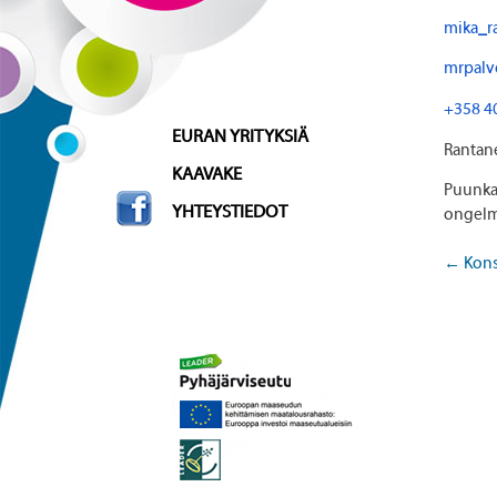
mika
_
r
mrpalve
+358 4
SKIP TO CONTENT
EURAN YRITYKSIÄ
Rantan
KAAVAKE
Puunkaa
YHTEYSTIEDOT
ongelm
←
Kons
Po