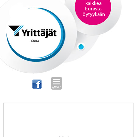
kaikkea
Eurasta
löytyykään
SKIP TO CONTENT