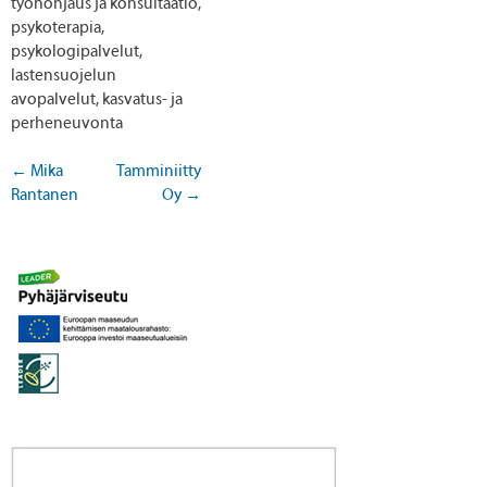
työnohjaus ja konsultaatio,
psykoterapia,
psykologipalvelut,
lastensuojelun
avopalvelut, kasvatus- ja
perheneuvonta
←
Mika
Tamminiitty
Rantanen
Oy
→
Post navigation