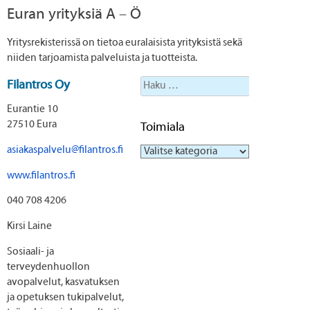
Euran yrityksiä A – Ö
Yritysrekisterissä on tietoa euralaisista yrityksistä sekä
niiden tarjoamista palveluista ja tuotteista.
Haku:
Filantros Oy
Eurantie 10
27510 Eura
Toimiala
asiakaspalvelu@filantros.fi
Toimiala
www.filantros.fi
040 708 4206
Kirsi Laine
Sosiaali- ja
terveydenhuollon
avopalvelut, kasvatuksen
ja opetuksen tukipalvelut,