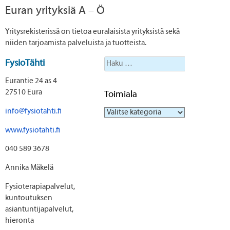
Euran yrityksiä A – Ö
Yritysrekisterissä on tietoa euralaisista yrityksistä sekä
niiden tarjoamista palveluista ja tuotteista.
Haku:
FysioTähti
Eurantie 24 as 4
27510 Eura
Toimiala
info@fysiotahti.fi
Toimiala
www.fysiotahti.fi
040 589 3678
Annika Mäkelä
Fysioterapiapalvelut,
kuntoutuksen
asiantuntijapalvelut,
hieronta