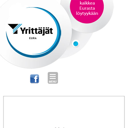
kaikkea
Eurasta
löytyykään
SKIP TO CONTENT