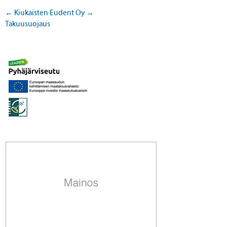
←
Kiukaisten
Eudent Oy
→
Takuusuojaus
Post navigation