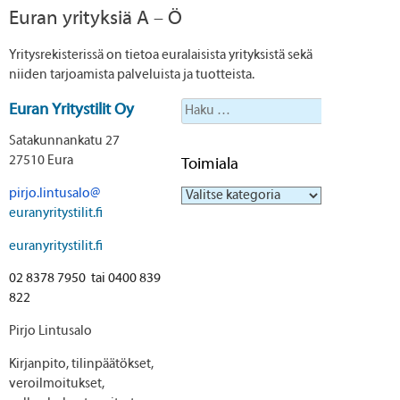
Euran yrityksiä A – Ö
Yritysrekisterissä on tietoa euralaisista yrityksistä sekä
niiden tarjoamista palveluista ja tuotteista.
Haku:
Euran Yritystilit Oy
Satakunnankatu 27
27510 Eura
Toimiala
pirjo.lintusalo@
Toimiala
euranyritystilit.fi
euranyritystilit.fi
02 8378 7950 tai 0400 839
822
Pirjo Lintusalo
Kirjanpito, tilinpäätökset,
veroilmoitukset,