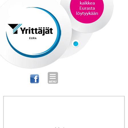
kaikkea
Eurasta
löytyykään
SKIP TO CONTENT