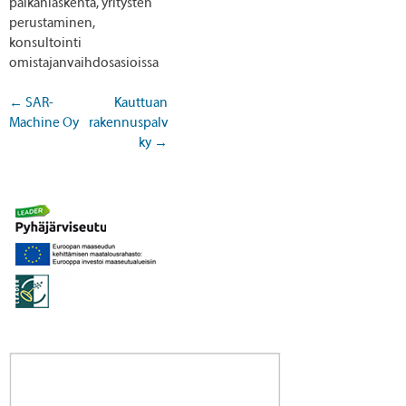
palkanlaskenta, yritysten
perustaminen,
konsultointi
omistajanvaihdosasioissa
←
SAR-
Kauttuan
Machine Oy
rakennuspalvelu
Post navigation
ky
→