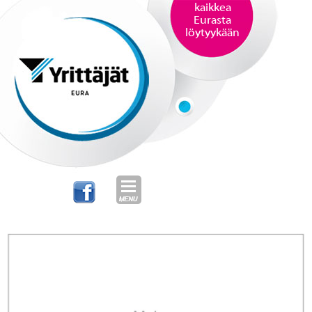
kaikkea
Eurasta
löytyykään
SKIP TO CONTENT