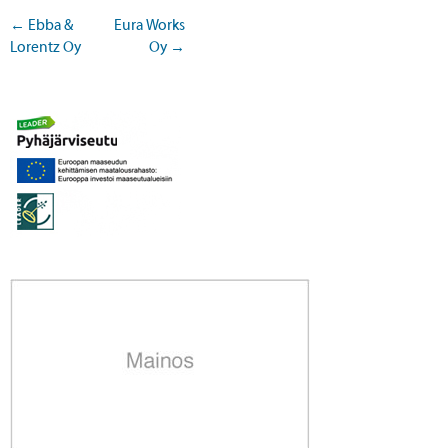
←
Ebba &
Eura Works
Lorentz Oy
Oy
→
Post navigation