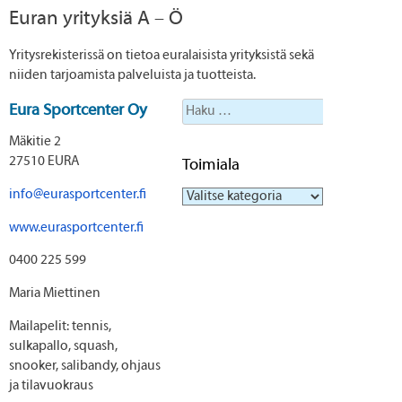
Euran yrityksiä A – Ö
Yritysrekisterissä on tietoa euralaisista yrityksistä sekä
niiden tarjoamista palveluista ja tuotteista.
Haku:
Eura Sportcenter Oy
Mäkitie 2
27510 EURA
Toimiala
info@eurasportcenter.fi
Toimiala
www.eurasportcenter.fi
0400 225 599
Maria Miettinen
Mailapelit: tennis,
sulkapallo, squash,
snooker, salibandy, ohjaus
ja tilavuokraus