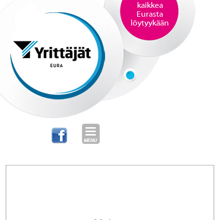
kaikkea
Eurasta
löytyykään
SKIP TO CONTENT