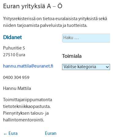
Euran yrityksiä A – Ö
Yritysrekisterissä on tietoa euralaisista yrityksistä sekä
niiden tarjoamista palveluista ja tuotteista.
Haku:
Didanet
Puhuritie 5
27510 Eura
Toimiala
hannu.mattila@euranet.fi
Toimiala
0400 304 959
Hannu Mattila
Toimittajariippumatonta
tietotekniikkaopastusta.
Pienyrityksen talous- ja
hallintomentorointi.
←
Eura
Euran